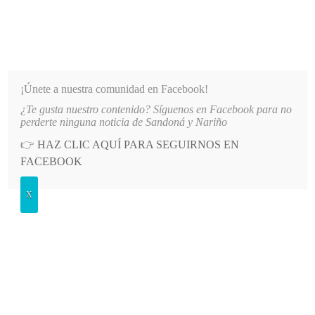
INFORMATIVO DEL GUAICO
Noticias de Nariño: política, cultura, deportes y más
¡Únete a nuestra comunidad en Facebook!
¿Te gusta nuestro contenido? Síguenos en Facebook para no
Á AL REINADO DEPARTAMENTAL
LO MÁS RECIENTE
2026-08-09
ALCALDÍA DE ALBÁN
perderte ninguna noticia de Sandoná y Nariño
👉
HAZ CLIC AQUÍ PARA SEGUIRNOS EN
POSTED
GENERALES
FACEBOOK
IN
Sandoná campeón de chaza en San
X
Pedro de Cartago
LUNES, 18 JULIO, 2016
LEAVE A COMMENT
Spread the love