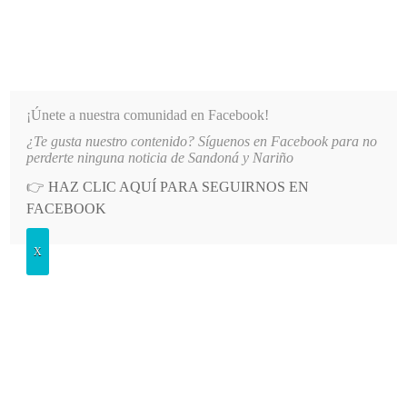
INFORMATIVO DEL GUAICO
Noticias de Nariño: política, cultura, deportes y más
¡Únete a nuestra comunidad en Facebook!
¿Te gusta nuestro contenido? Síguenos en Facebook para no
TO DE AGUA EN EL SECTOR EL SOCORRO DE SANDONÁ
LO MÁS RECIENTE
2026-08-0
perderte ninguna noticia de Sandoná y Nariño
👉
HAZ CLIC AQUÍ PARA SEGUIRNOS EN
POSTED
POLÍTICA
FACEBOOK
IN
Socializaron proyecto Innova Rural
X
en la ‘Segunda semana
iberoamericana de innovación
pública’, en República Dominicana
MIÉRCOLES, 15 MARZO, 2023
LEAVE A COMMENT